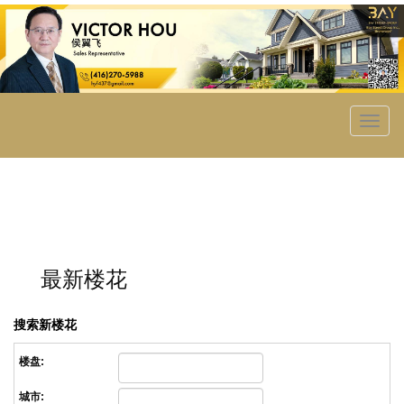
菜
单
最新楼花
搜索新楼花
楼盘:
城市: