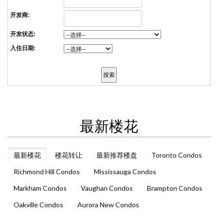
开发商:
开发状态:
入住日期:
最新楼花
最新楼花
楼花转让
最新推荐楼盘
Toronto Condos
Richmond Hill Condos
Mississauga Condos
Markham Condos
Vaughan Condos
Brampton Condos
Oakville Condos
Aurora New Condos