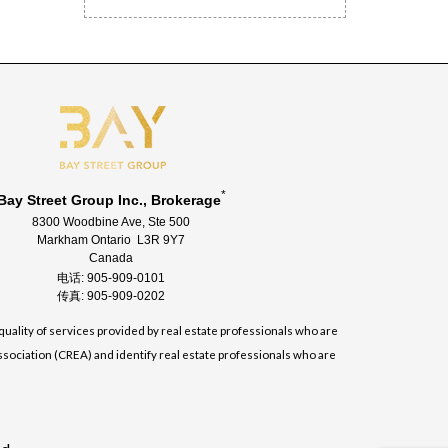
*
Bay Street Group Inc., Brokerage
8300 Woodbine Ave, Ste 500
Markham Ontario L3R 9Y7
Canada
电话: 905-909-0101
传真: 905-909-0202
uality of services provided by real estate professionals who are
sociation (CREA) and identify real estate professionals who are