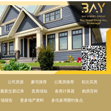
房
公司房源
豪宅推荐
公寓房推荐
初次买房
区最新交易记录
卖房须知
各类计算器
购房百科
市场报告
更多地产资料
多伦多周围钓鱼点