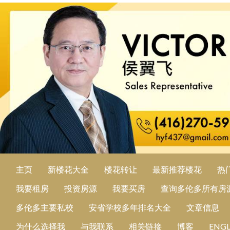
主页
新楼花大全
楼花转让
最新推荐楼花
热
我要租房
投资房源
我要买房
查询多伦多所有房
多伦多主要私校
安省学校多年排名大全
文章信息
为什么选择我
与我联系
相关链接
博客
ENGL