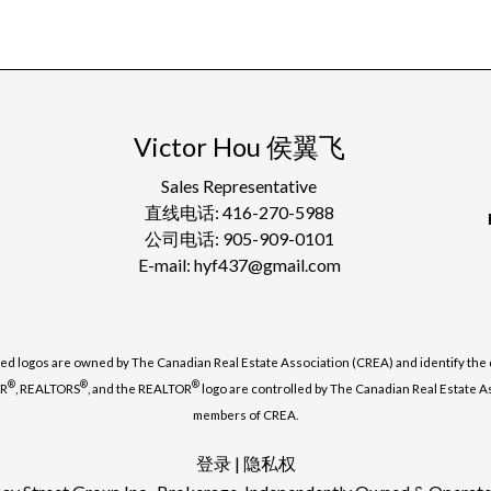
Victor Hou 侯翼飞
Sales Representative
直线电话: 416-270-5988
公司电话: 905-909-0101
E-mail: hyf437@gmail.com
ed logos are owned by The Canadian Real Estate Association (CREA) and identify the q
®
®
®
OR
, REALTORS
, and the REALTOR
logo are controlled by The Canadian Real Estate As
members of CREA.
登录
|
隐私权