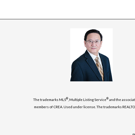
®
®
The trademarks MLS
, Multiple Listing Service
and the associat
members of CREA. Used under license. The trademarks REALT