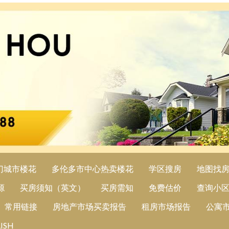
门城市楼花
多伦多市中心热卖楼花
学区搜房
地图找
源
买房须知（英文）
买房需知
免费估价
查询小
常用链接
房地产市场买卖报告
租房市场报告
公寓
ISH