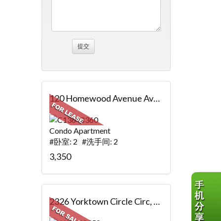
120 Homewood Avenue Ave, 3807, Toronto, ON
Condo Apartment
#卧室: 2 #洗手间: 2
3,350
2326 Yorktown Circle Circ, Mississauga, ON