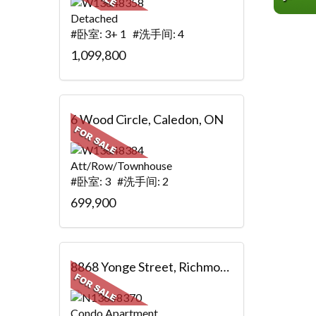
Detached
#卧室: 3+ 1 #洗手间: 4
1,099,800
6 Wood Circle, Caledon, ON
Att/Row/Townhouse
#卧室: 3 #洗手间: 2
699,900
8868 Yonge Street, Richmond Hill, ON
Condo Apartment